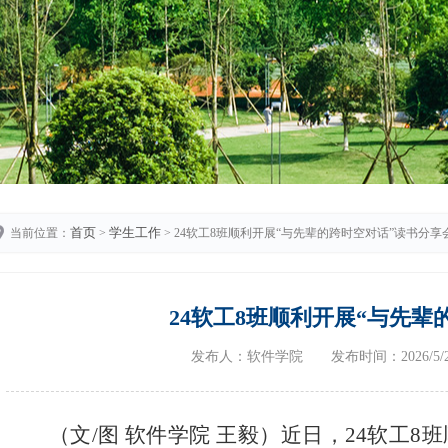
首页
学生工作
当前位置：
>
> 24软工8班顺利开展“与先辈的跨时空对话”读书分享
24软工8班顺利开展“与先辈
发布人：软件学院 发布时间：2026/5
（文
/
图 软件学院 王毅）近
日，
24
软工
8
班